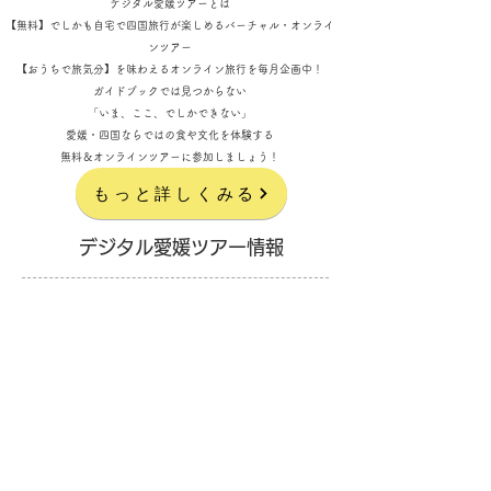
デジタル愛媛ツアーとは
【無料】でしかも自宅で四国旅行が楽しめるバーチャル・オンライ
ンツアー
【おうちで旅気分】を味わえるオンライン旅行を毎月企画中！
ガイドブックでは見つからない
「いま、ここ、でしかできない」
愛媛・四国ならではの食や文化を体験する
​無料＆オンラインツアーに参加しましょう！
もっと詳しくみる
デジタル愛媛ツアー情報
見逃し配信 2023.4月 配信