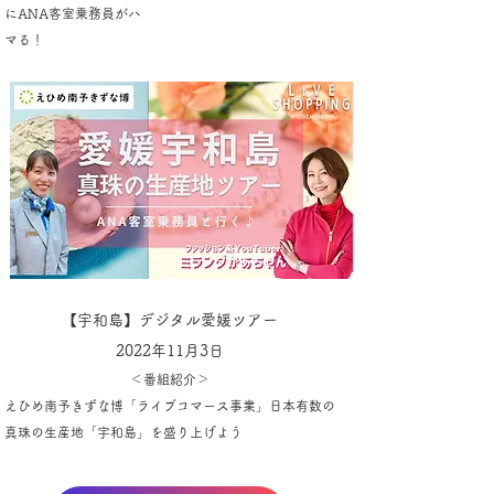
にANA客室乗務員がハ
マる！
【宇和島】デジタル愛媛ツアー
2022年11月3日
＜番組紹介＞
えひめ南予きずな博「ライブコマース事業」日本有数の
真珠の生産地「宇和島」を盛り上げよう