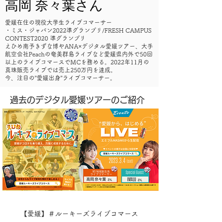
​高岡 奈々葉さん
愛媛在住の現役大学生ライブコマーサー
・ミス・ジャパン2022準グランプリ/FRESH CAMPUS
CONTEST2020 準グランプリ
えひめ南予きずな博やANA×デジタル愛媛ツアー、大手
航空会社Peachの奄美群島ライブなど愛媛県内外で50回
以上のライブコマースでMCを務める。2022年11月の
真珠販売ライブでは売上250万円を達成。
今、注目の”愛媛出身”ライブコマーサー。
過去のデジタル愛媛ツアーのご紹介
【愛媛】＃ルーキーズライブコマース